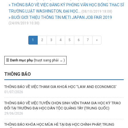
» THÔNG BÁO VỀ VIỆC ĐĂNG KÝ PHỎNG VẤN HỌC BỔNG THẠC SĨ
TRƯỜNG LUẬT WASHINGTON, ĐẠI HỌC...
(08/10/2019 18:08)
» BUỔI GIỚI THIỆU THÔNG TIN METI JAPAN JOB FAIR 2019
(24/09/2019 10:30)
1
2
3
4
5
6
7
»
☰ Danh mục phụ
(trượt sang phải → )
THÔNG BÁO
THÔNG BÁO VỀ VIỆC THAM GIA KHOÁ HỌC “LAW AND ECONOMICS’
01/07/2026
THÔNG BÁO VỀ VIỆC TUYỂN CHỌN SINH VIÊN THAM GIA HỌC KỲ TRAO
ĐỔI TẠI TRƯỜNG ĐẠI HỌC DÂN TỘC QUẢNG TÂY (TRUNG QUỐC)
29/06/2026
THÔNG BÁO KHÓA HỌC MÙA HÈ TẠI ĐẠI HỌC CHÍNH PHÁP, TRUNG