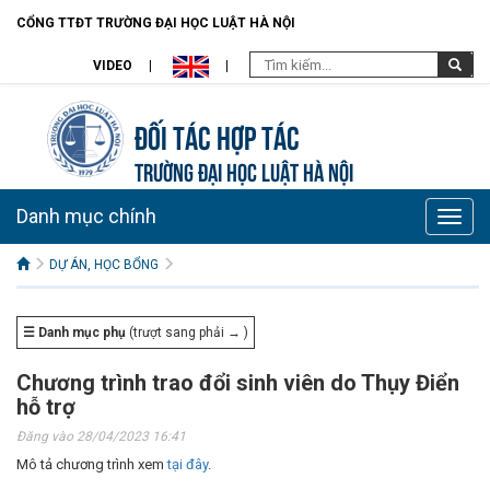
CỔNG TTĐT TRƯỜNG ĐẠI HỌC LUẬT HÀ NỘI
VIDEO
Đối tác hợp tác
TRƯỜNG ĐẠI HỌC LUẬT HÀ NỘI
Danh mục chính
Toggle
naviga
DỰ ÁN, HỌC BỔNG
☰ Danh mục phụ
(trượt sang phải → )
Chương trình trao đổi sinh viên do Thụy Điển
hỗ trợ
Đăng vào 28/04/2023 16:41
Mô tả chương trình xem
tại đây
.