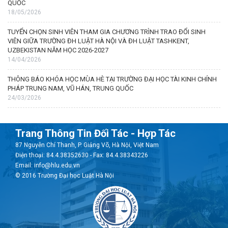
QUỐC
18/05/2026
TUYỂN CHỌN SINH VIÊN THAM GIA CHƯƠNG TRÌNH TRAO ĐỔI SINH
VIÊN GIỮA TRƯỜNG ĐH LUẬT HÀ NỘI VÀ ĐH LUẬT TASHKENT,
UZBEKISTAN NĂM HỌC 2026-2027
14/04/2026
THÔNG BÁO KHÓA HỌC MÙA HÈ TẠI TRƯỜNG ĐẠI HỌC TÀI KINH CHÍNH
PHÁP TRUNG NAM, VŨ HÁN, TRUNG QUỐC
24/03/2026
Trang Thông Tin Đối Tác - Hợp Tác
87 Nguyễn Chí Thanh, P. Giảng Võ, Hà Nội, Việt Nam
Điện thoại: 84.4.38352630 - Fax: 84.4.38343226
Email: info@hlu.edu.vn
© 2016 Trường Đại học Luật Hà Nội