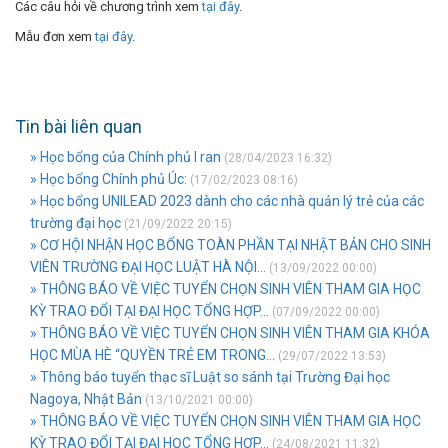
Các câu hỏi về chương trình xem
tại đây
.
Mẫu đơn xem
tại đây
.
Tin bài liên quan
» Học bổng của Chính phủ I ran
(28/04/2023 16:32)
» Học bổng Chính phủ Úc:
(17/02/2023 08:16)
» Học bổng UNILEAD 2023 dành cho các nhà quản lý trẻ của các
trường đại học
(21/09/2022 20:15)
» CƠ HỘI NHẬN HỌC BỔNG TOÀN PHẦN TẠI NHẬT BẢN CHO SINH
VIÊN TRƯỜNG ĐẠI HỌC LUẬT HÀ NỘI...
(13/09/2022 00:00)
» THÔNG BÁO VỀ VIỆC TUYỂN CHỌN SINH VIÊN THAM GIA HỌC
KỲ TRAO ĐỔI TẠI ĐẠI HỌC TỔNG HỢP...
(07/09/2022 00:00)
» THÔNG BÁO VỀ VIỆC TUYỂN CHỌN SINH VIÊN THAM GIA KHÓA
HỌC MÙA HÈ “QUYỀN TRẺ EM TRONG...
(29/07/2022 13:53)
» Thông báo tuyển thạc sĩ Luật so sánh tại Trường Đại học
Nagoya, Nhật Bản
(13/10/2021 00:00)
» THÔNG BÁO VỀ VIỆC TUYỂN CHỌN SINH VIÊN THAM GIA HỌC
KỲ TRAO ĐỔI TẠI ĐẠI HỌC TỔNG HỢP...
(24/08/2021 11:32)