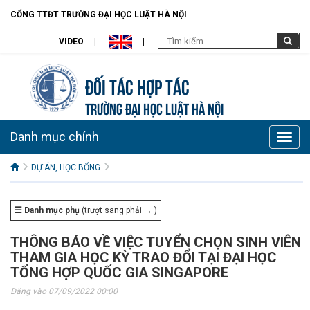
CỔNG TTĐT TRƯỜNG ĐẠI HỌC LUẬT HÀ NỘI
VIDEO
Đối tác hợp tác
TRƯỜNG ĐẠI HỌC LUẬT HÀ NỘI
Danh mục chính
Toggle
naviga
DỰ ÁN, HỌC BỔNG
☰ Danh mục phụ
(trượt sang phải → )
THÔNG BÁO VỀ VIỆC TUYỂN CHỌN SINH VIÊN
THAM GIA HỌC KỲ TRAO ĐỔI TẠI ĐẠI HỌC
TỔNG HỢP QUỐC GIA SINGAPORE
Đăng vào 07/09/2022 00:00