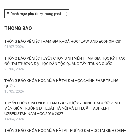
☰ Danh mục phụ
(trượt sang phải → )
THÔNG BÁO
THÔNG BÁO VỀ VIỆC THAM GIA KHOÁ HỌC “LAW AND ECONOMICS’
01/07/2026
THÔNG BÁO VỀ VIỆC TUYỂN CHỌN SINH VIÊN THAM GIA HỌC KỲ TRAO
ĐỔI TẠI TRƯỜNG ĐẠI HỌC DÂN TỘC QUẢNG TÂY (TRUNG QUỐC)
29/06/2026
THÔNG BÁO KHÓA HỌC MÙA HÈ TẠI ĐẠI HỌC CHÍNH PHÁP, TRUNG
QUỐC
18/05/2026
TUYỂN CHỌN SINH VIÊN THAM GIA CHƯƠNG TRÌNH TRAO ĐỔI SINH
VIÊN GIỮA TRƯỜNG ĐH LUẬT HÀ NỘI VÀ ĐH LUẬT TASHKENT,
UZBEKISTAN NĂM HỌC 2026-2027
14/04/2026
THÔNG BÁO KHÓA HỌC MÙA HÈ TẠI TRƯỜNG ĐẠI HỌC TÀI KINH CHÍNH