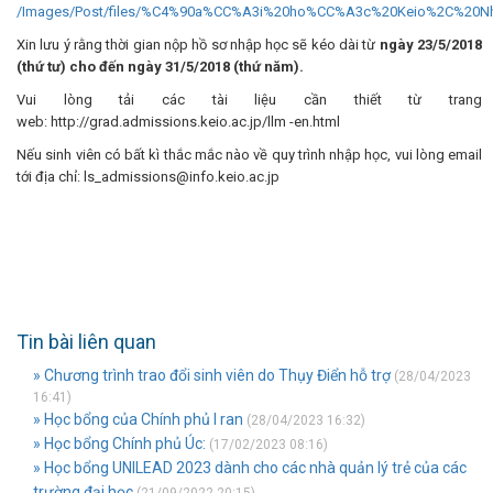
/Images/Post/files/%C4%90a%CC%A3i%20ho%CC%A3c%20Keio%2C%20
Xin lưu ý rằng thời gian nộp hồ sơ nhập học sẽ kéo dài từ
ngày 23/5/2018
(thứ tư) cho đến ngày 31/5/2018 (thứ năm).
Vui lòng tải các tài liệu cần thiết từ trang
web: http://grad.admissions.keio.ac.jp/llm -en.html
Nếu sinh viên có bất kì thắc mắc nào về quy trình nhập học, vui lòng email
tới địa chỉ: ls_admissions@info.keio.ac.jp
Tin bài liên quan
» Chương trình trao đổi sinh viên do Thụy Điển hỗ trợ
(28/04/2023
16:41)
» Học bổng của Chính phủ I ran
(28/04/2023 16:32)
» Học bổng Chính phủ Úc:
(17/02/2023 08:16)
» Học bổng UNILEAD 2023 dành cho các nhà quản lý trẻ của các
trường đại học