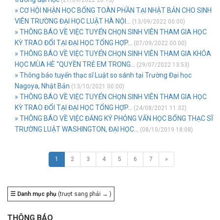
(21/09/2022 20:15)
» CƠ HỘI NHẬN HỌC BỔNG TOÀN PHẦN TẠI NHẬT BẢN CHO SINH
VIÊN TRƯỜNG ĐẠI HỌC LUẬT HÀ NỘI...
(13/09/2022 00:00)
» THÔNG BÁO VỀ VIỆC TUYỂN CHỌN SINH VIÊN THAM GIA HỌC
KỲ TRAO ĐỔI TẠI ĐẠI HỌC TỔNG HỢP...
(07/09/2022 00:00)
» THÔNG BÁO VỀ VIỆC TUYỂN CHỌN SINH VIÊN THAM GIA KHÓA
HỌC MÙA HÈ “QUYỀN TRẺ EM TRONG...
(29/07/2022 13:53)
» Thông báo tuyển thạc sĩ Luật so sánh tại Trường Đại học
Nagoya, Nhật Bản
(13/10/2021 00:00)
» THÔNG BÁO VỀ VIỆC TUYỂN CHỌN SINH VIÊN THAM GIA HỌC
KỲ TRAO ĐỔI TẠI ĐẠI HỌC TỔNG HỢP...
(24/08/2021 11:32)
» THÔNG BÁO VỀ VIỆC ĐĂNG KÝ PHỎNG VẤN HỌC BỔNG THẠC SĨ
TRƯỜNG LUẬT WASHINGTON, ĐẠI HỌC...
(08/10/2019 18:08)
1
2
3
4
5
6
7
»
☰ Danh mục phụ
(trượt sang phải → )
THÔNG BÁO