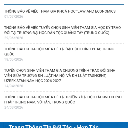
THÔNG BÁO VỀ VIỆC THAM GIA KHOÁ HỌC “LAW AND ECONOMICS’
01/07/2026
THÔNG BÁO VỀ VIỆC TUYỂN CHỌN SINH VIÊN THAM GIA HỌC KỲ TRAO
ĐỔI TẠI TRƯỜNG ĐẠI HỌC DÂN TỘC QUẢNG TÂY (TRUNG QUỐC)
29/06/2026
THÔNG BÁO KHÓA HỌC MÙA HÈ TẠI ĐẠI HỌC CHÍNH PHÁP, TRUNG
QUỐC
18/05/2026
TUYỂN CHỌN SINH VIÊN THAM GIA CHƯƠNG TRÌNH TRAO ĐỔI SINH
VIÊN GIỮA TRƯỜNG ĐH LUẬT HÀ NỘI VÀ ĐH LUẬT TASHKENT,
UZBEKISTAN NĂM HỌC 2026-2027
14/04/2026
THÔNG BÁO KHÓA HỌC MÙA HÈ TẠI TRƯỜNG ĐẠI HỌC TÀI KINH CHÍNH
PHÁP TRUNG NAM, VŨ HÁN, TRUNG QUỐC
24/03/2026
Trang Thông Tin Đối Tác - Hợp Tác