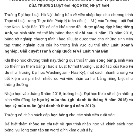
CỦA TRƯỜNG LUẬT ĐẠI HỌC KEIO, NHẬT BẢN
Trường Đại học Luật Hà Nội thông báo về việc nhập học cho chương trình
Thạc sĩ Luật trong Thực tiễn Pháp lý toàn cầu (LL.M.) của Trường Luật Đại
học Keio, Nhật Bản. Tất cả các khóa học đều được
giảng dạy bằng tiếng
Anh
, và sinh viên có thể lấy bằng thạc sĩ
chỉ sau 1 năm
. Từ năm 2018,
bằng tốt nghiệp chương trình Thạc sĩ Luật được trao cho những sinh viên
tập trung nghiên cứu của họ trong lĩnh vực cụ thể như
Luật Doanh
nghiệp, Giải quyết Tranh chấp Quốc tế và Luật Nhật Bản.
Khi theo học chương trình này, thông qua thoả thuận
song bằng
, sinh viên
có thể nhận thêm bằng Thạc sĩ Luật từ một trường luật đối tác của Keio (ví
dụ như Trường Đại học Washington - Hoa Kỳ), một cách nhanh chóng và
tiết kiệm chi phí hơn nhiều so với việc nhận cả hai bằng riêng biệt như
thông thường.
Nhập học vào tháng 5 năm 2018, trường Luật Đại học Keio sẽ nhận những
sinh viên đăng ký
học kỳ mùa thu (ghi danh từ tháng 9 năm 2018)
và
học kỳ mùa xuân (ghi danh từ tháng 4 năm 2019).
Trường có chính sách cấp
học bổng
cho các sinh viên xuất sắc.
Để biết thêm thông tin chi tiết về quy trình nhập học và chính sách học
bổng, vui lòng xem tập tin word đính kèm dưới đây: