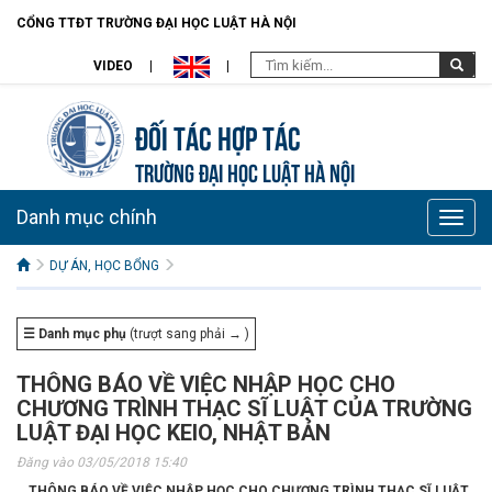
CỔNG TTĐT TRƯỜNG ĐẠI HỌC LUẬT HÀ NỘI
VIDEO
Đối tác hợp tác
TRƯỜNG ĐẠI HỌC LUẬT HÀ NỘI
Danh mục chính
Toggle
naviga
DỰ ÁN, HỌC BỔNG
☰ Danh mục phụ
(trượt sang phải → )
THÔNG BÁO VỀ VIỆC NHẬP HỌC CHO
CHƯƠNG TRÌNH THẠC SĨ LUẬT CỦA TRƯỜNG
LUẬT ĐẠI HỌC KEIO, NHẬT BẢN
Đăng vào 03/05/2018 15:40
THÔNG BÁO VỀ VIỆC NHẬP HỌC CHO CHƯƠNG TRÌNH THẠC SĨ LUẬT