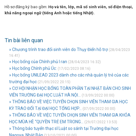
Hồ sơ đăng ký bao gồm:
Họ và tên, lớp, mã số sinh viên, số điện thoại,
khả năng ngoại ngữ (tiếng Anh hoặc tiếng Nhật).
Tin bài liên quan
» Chương trình trao đổi sinh viên do Thụy Điển hỗ trợ
(28/04/2023
16:41)
» Học bổng của Chính phủ I ran
(28/04/2023 16:32)
» Học bổng Chính phủ Úc:
(17/02/2023 08:16)
» Học bổng UNILEAD 2023 dành cho các nhà quản lý trẻ của các
trường đại học
(21/09/2022 20:15)
» CƠ HỘI NHẬN HỌC BỔNG TOÀN PHẦN TẠI NHẬT BẢN CHO SINH
VIÊN TRƯỜNG ĐẠI HỌC LUẬT HÀ NỘI...
(13/09/2022 00:00)
» THÔNG BÁO VỀ VIỆC TUYỂN CHỌN SINH VIÊN THAM GIA HỌC
KỲ TRAO ĐỔI TẠI ĐẠI HỌC TỔNG HỢP...
(07/09/2022 00:00)
» THÔNG BÁO VỀ VIỆC TUYỂN CHỌN SINH VIÊN THAM GIA KHÓA
HỌC MÙA HÈ “QUYỀN TRẺ EM TRONG...
(29/07/2022 13:53)
» Thông báo tuyển thạc sĩ Luật so sánh tại Trường Đại học
Nagoya, Nhật Bản
(13/10/2021 00:00)