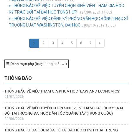
» THÔNG BÁO VỀ VIỆC TUYỂN CHỌN SINH VIÊN THAM GIA HỌC
KỲ TRAO ĐỔI TẠI ĐẠI HỌC TỔNG HỢP...
(24/08/2021 11:32)
» THÔNG BÁO VỀ VIỆC ĐĂNG KÝ PHỎNG VẤN HỌC BỔNG THẠC SĨ
TRƯỜNG LUẬT WASHINGTON, ĐẠI HỌC...
(08/10/2019 18:08)
1
2
3
4
5
6
7
»
☰ Danh mục phụ
(trượt sang phải → )
THÔNG BÁO
THÔNG BÁO VỀ VIỆC THAM GIA KHOÁ HỌC “LAW AND ECONOMICS’
01/07/2026
THÔNG BÁO VỀ VIỆC TUYỂN CHỌN SINH VIÊN THAM GIA HỌC KỲ TRAO
ĐỔI TẠI TRƯỜNG ĐẠI HỌC DÂN TỘC QUẢNG TÂY (TRUNG QUỐC)
29/06/2026
THÔNG BÁO KHÓA HỌC MÙA HÈ TẠI ĐẠI HỌC CHÍNH PHÁP, TRUNG