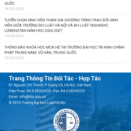
QUỐC
18/05/2026
TUYỂN CHỌN SINH VIÊN THAM GIA CHƯƠNG TRÌNH TRAO ĐỔI SINH
VIÊN GIỮA TRƯỜNG ĐH LUẬT HÀ NỘI VÀ ĐH LUẬT TASHKENT,
UZBEKISTAN NĂM HỌC 2026-2027
14/04/2026
THÔNG BÁO KHÓA HỌC MÙA HÈ TẠI TRƯỜNG ĐẠI HỌC TÀI KINH CHÍNH
PHÁP TRUNG NAM, VŨ HÁN, TRUNG QUỐC
24/03/2026
Trang Thông Tin Đối Tác - Hợp Tác
87 Nguyễn Chí Thanh, P. Giảng Võ, Hà Nội, Việt Nam
Điện thoại: 84.4.38352630 - Fax: 84.4.38343226
Email: info@hlu.edu.vn
© 2016 Trường Đại học Luật Hà Nội