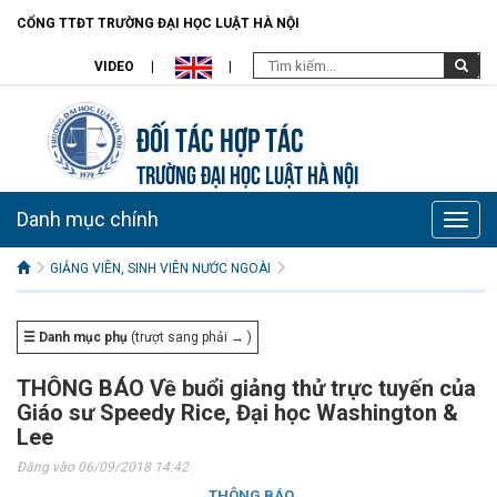
CỔNG TTĐT TRƯỜNG ĐẠI HỌC LUẬT HÀ NỘI
VIDEO
Đối tác hợp tác
TRƯỜNG ĐẠI HỌC LUẬT HÀ NỘI
Danh mục chính
Toggle
naviga
GIẢNG VIÊN, SINH VIÊN NƯỚC NGOÀI
☰ Danh mục phụ
(trượt sang phải → )
THÔNG BÁO Về buổi giảng thử trực tuyến của
Giáo sư Speedy Rice, Đại học Washington &
Lee
Đăng vào 06/09/2018 14:42
THÔNG BÁO