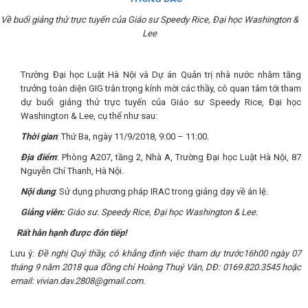
Về buổi giảng thử trực tuyến của Giáo s
ư
Speedy Rice, Đại học Washington &
Lee
Trường Đại học Luật Hà Nội và Dự án Quản trị nhà nước nhằm tăng
trưởng toàn diện GIG trân trọng kính mời các thầy, cô quan tâm tới tham
dự buổi giảng thử trực tuyến của Giáo sư Speedy Rice, Đại học
Washington & Lee, cụ thể như sau:
Thời gian
: Thứ Ba, ngày 11/9/2018, 9:00 – 11:00.
Địa điểm
: Phòng A207, tầng 2, Nhà A, Trường Đại học Luật Hà Nội, 87
Nguyễn Chí Thanh, Hà Nội.
Nội dung
: Sử dụng phương pháp IRAC trong giảng dạy về án lệ.
Giảng viên:
Giáo s
ư
. Speedy Rice, Đại học Washington & Lee.
Rất hân hạnh được đón tiếp!
Lưu ý:
Đề nghị Quý thầy, cô khẳng định việc tham dự trước16h00 ngày 07
tháng 9 năm 2018 qua đồng chí Hoàng Thuý Vân, DĐ: 0169.820.3545 hoặc
email: vivian.dav.2808@gmail.com.