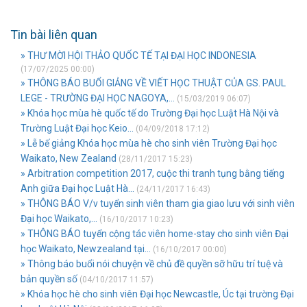
Tin bài liên quan
» THƯ MỜI HỘI THẢO QUỐC TẾ TẠI ĐẠI HỌC INDONESIA
(17/07/2025 00:00)
» THÔNG BÁO BUỔI GIẢNG VỀ VIẾT HỌC THUẬT CỦA GS. PAUL
LEGE - TRƯỜNG ĐẠI HỌC NAGOYA,...
(15/03/2019 06:07)
» Khóa học mùa hè quốc tế do Trường Đại học Luật Hà Nội và
Trường Luật Đại học Keio...
(04/09/2018 17:12)
» Lễ bế giảng Khóa học mùa hè cho sinh viên Trường Đại học
Waikato, New Zealand
(28/11/2017 15:23)
» Arbitration competition 2017, cuộc thi tranh tụng bằng tiếng
Anh giữa Đại học Luật Hà...
(24/11/2017 16:43)
» THÔNG BÁO V/v tuyển sinh viên tham gia giao lưu với sinh viên
Đại học Waikato,...
(16/10/2017 10:23)
» THÔNG BÁO tuyển cộng tác viên home-stay cho sinh viên Đại
học Waikato, Newzealand tại...
(16/10/2017 00:00)
» Thông báo buổi nói chuyện về chủ đề quyền sỡ hữu trí tuệ và
bản quyền số
(04/10/2017 11:57)
» Khóa học hè cho sinh viên Đại học Newcastle, Úc tại trường Đại