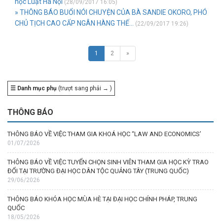
học Luật Hà Nội
(28/09/2017 16:05)
» THÔNG BÁO BUỔI NÓI CHUYỆN CỦA BÀ SANDIE OKORO, PHÓ
CHỦ TỊCH CAO CẤP NGÂN HÀNG THẾ...
(22/09/2017 19:26)
1
2
»
☰ Danh mục phụ
(trượt sang phải → )
THÔNG BÁO
THÔNG BÁO VỀ VIỆC THAM GIA KHOÁ HỌC “LAW AND ECONOMICS’
01/07/2026
THÔNG BÁO VỀ VIỆC TUYỂN CHỌN SINH VIÊN THAM GIA HỌC KỲ TRAO
ĐỔI TẠI TRƯỜNG ĐẠI HỌC DÂN TỘC QUẢNG TÂY (TRUNG QUỐC)
29/06/2026
THÔNG BÁO KHÓA HỌC MÙA HÈ TẠI ĐẠI HỌC CHÍNH PHÁP, TRUNG
QUỐC
18/05/2026