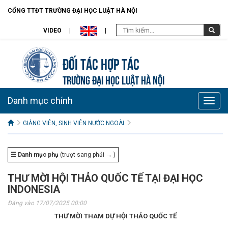
CỔNG TTĐT TRƯỜNG ĐẠI HỌC LUẬT HÀ NỘI
VIDEO
Đối tác hợp tác
TRƯỜNG ĐẠI HỌC LUẬT HÀ NỘI
Danh mục chính
Toggle
naviga
GIẢNG VIÊN, SINH VIÊN NƯỚC NGOÀI
☰ Danh mục phụ
(trượt sang phải → )
THƯ MỜI HỘI THẢO QUỐC TẾ TẠI ĐẠI HỌC
INDONESIA
Đăng vào 17/07/2025 00:00
THƯ MỜI THAM DỰ HỘI THẢO QUỐC TẾ