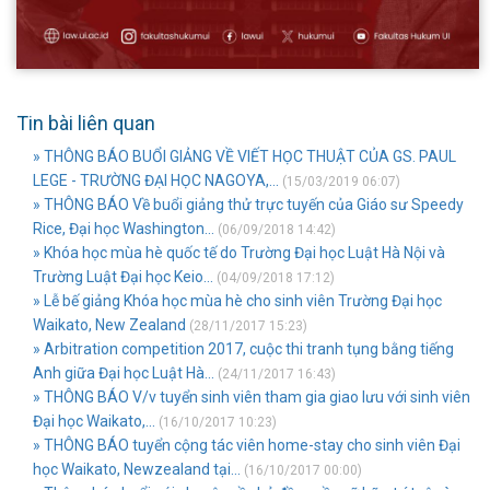
Tin bài liên quan
» THÔNG BÁO BUỔI GIẢNG VỀ VIẾT HỌC THUẬT CỦA GS. PAUL
LEGE - TRƯỜNG ĐẠI HỌC NAGOYA,...
(15/03/2019 06:07)
» THÔNG BÁO Về buổi giảng thử trực tuyến của Giáo sư Speedy
Rice, Đại học Washington...
(06/09/2018 14:42)
» Khóa học mùa hè quốc tế do Trường Đại học Luật Hà Nội và
Trường Luật Đại học Keio...
(04/09/2018 17:12)
» Lễ bế giảng Khóa học mùa hè cho sinh viên Trường Đại học
Waikato, New Zealand
(28/11/2017 15:23)
» Arbitration competition 2017, cuộc thi tranh tụng bằng tiếng
Anh giữa Đại học Luật Hà...
(24/11/2017 16:43)
» THÔNG BÁO V/v tuyển sinh viên tham gia giao lưu với sinh viên
Đại học Waikato,...
(16/10/2017 10:23)
» THÔNG BÁO tuyển cộng tác viên home-stay cho sinh viên Đại
học Waikato, Newzealand tại...
(16/10/2017 00:00)