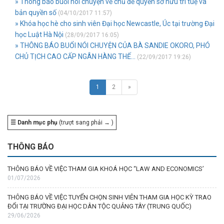
» Thông báo buổi nói chuyện về chủ đề quyền sỡ hữu trí tuệ và
bản quyền số
(04/10/2017 11:57)
» Khóa học hè cho sinh viên Đại học Newcastle, Úc tại trường Đại
học Luật Hà Nội
(28/09/2017 16:05)
» THÔNG BÁO BUỔI NÓI CHUYỆN CỦA BÀ SANDIE OKORO, PHÓ
CHỦ TỊCH CAO CẤP NGÂN HÀNG THẾ...
(22/09/2017 19:26)
1
2
»
☰ Danh mục phụ
(trượt sang phải → )
THÔNG BÁO
THÔNG BÁO VỀ VIỆC THAM GIA KHOÁ HỌC “LAW AND ECONOMICS’
01/07/2026
THÔNG BÁO VỀ VIỆC TUYỂN CHỌN SINH VIÊN THAM GIA HỌC KỲ TRAO
ĐỔI TẠI TRƯỜNG ĐẠI HỌC DÂN TỘC QUẢNG TÂY (TRUNG QUỐC)
29/06/2026