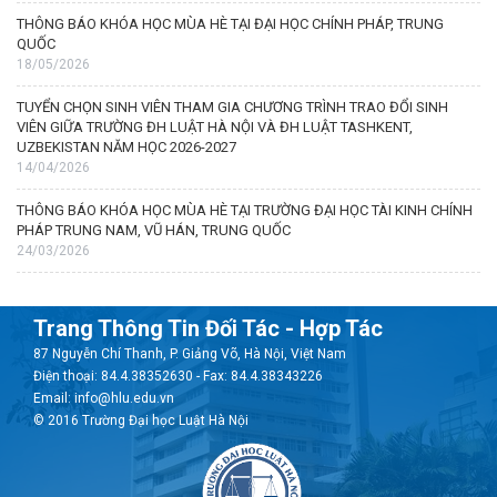
THÔNG BÁO KHÓA HỌC MÙA HÈ TẠI ĐẠI HỌC CHÍNH PHÁP, TRUNG
QUỐC
18/05/2026
TUYỂN CHỌN SINH VIÊN THAM GIA CHƯƠNG TRÌNH TRAO ĐỔI SINH
VIÊN GIỮA TRƯỜNG ĐH LUẬT HÀ NỘI VÀ ĐH LUẬT TASHKENT,
UZBEKISTAN NĂM HỌC 2026-2027
14/04/2026
THÔNG BÁO KHÓA HỌC MÙA HÈ TẠI TRƯỜNG ĐẠI HỌC TÀI KINH CHÍNH
PHÁP TRUNG NAM, VŨ HÁN, TRUNG QUỐC
24/03/2026
Trang Thông Tin Đối Tác - Hợp Tác
87 Nguyễn Chí Thanh, P. Giảng Võ, Hà Nội, Việt Nam
Điện thoại: 84.4.38352630 - Fax: 84.4.38343226
Email: info@hlu.edu.vn
© 2016 Trường Đại học Luật Hà Nội