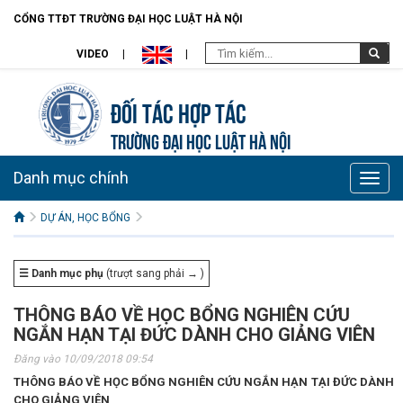
CỔNG TTĐT TRƯỜNG ĐẠI HỌC LUẬT HÀ NỘI
VIDEO
Đối tác hợp tác
TRƯỜNG ĐẠI HỌC LUẬT HÀ NỘI
Danh mục chính
Toggle
naviga
DỰ ÁN, HỌC BỔNG
☰ Danh mục phụ
(trượt sang phải → )
THÔNG BÁO VỀ HỌC BỔNG NGHIÊN CỨU
NGẮN HẠN TẠI ĐỨC DÀNH CHO GIẢNG VIÊN
Đăng vào 10/09/2018 09:54
THÔNG BÁO VỀ HỌC BỔNG NGHIÊN CỨU NGẮN HẠN TẠI ĐỨC DÀNH
CHO GIẢNG VIÊN