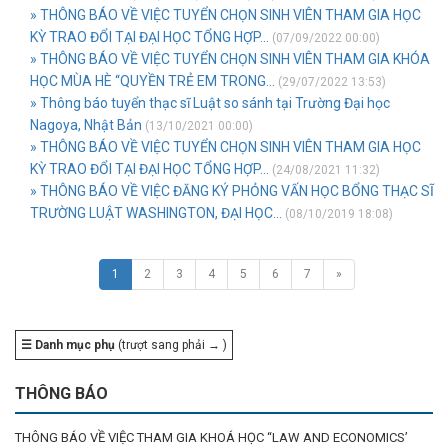
» THÔNG BÁO VỀ VIỆC TUYỂN CHỌN SINH VIÊN THAM GIA HỌC
KỲ TRAO ĐỔI TẠI ĐẠI HỌC TỔNG HỢP...
(07/09/2022 00:00)
» THÔNG BÁO VỀ VIỆC TUYỂN CHỌN SINH VIÊN THAM GIA KHÓA
HỌC MÙA HÈ “QUYỀN TRẺ EM TRONG...
(29/07/2022 13:53)
» Thông báo tuyển thạc sĩ Luật so sánh tại Trường Đại học
Nagoya, Nhật Bản
(13/10/2021 00:00)
» THÔNG BÁO VỀ VIỆC TUYỂN CHỌN SINH VIÊN THAM GIA HỌC
KỲ TRAO ĐỔI TẠI ĐẠI HỌC TỔNG HỢP...
(24/08/2021 11:32)
» THÔNG BÁO VỀ VIỆC ĐĂNG KÝ PHỎNG VẤN HỌC BỔNG THẠC SĨ
TRƯỜNG LUẬT WASHINGTON, ĐẠI HỌC...
(08/10/2019 18:08)
1
2
3
4
5
6
7
»
☰ Danh mục phụ
(trượt sang phải → )
THÔNG BÁO
THÔNG BÁO VỀ VIỆC THAM GIA KHOÁ HỌC “LAW AND ECONOMICS’