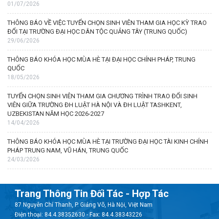
01/07/2026
THÔNG BÁO VỀ VIỆC TUYỂN CHỌN SINH VIÊN THAM GIA HỌC KỲ TRAO
ĐỔI TẠI TRƯỜNG ĐẠI HỌC DÂN TỘC QUẢNG TÂY (TRUNG QUỐC)
29/06/2026
THÔNG BÁO KHÓA HỌC MÙA HÈ TẠI ĐẠI HỌC CHÍNH PHÁP, TRUNG
QUỐC
18/05/2026
TUYỂN CHỌN SINH VIÊN THAM GIA CHƯƠNG TRÌNH TRAO ĐỔI SINH
VIÊN GIỮA TRƯỜNG ĐH LUẬT HÀ NỘI VÀ ĐH LUẬT TASHKENT,
UZBEKISTAN NĂM HỌC 2026-2027
14/04/2026
THÔNG BÁO KHÓA HỌC MÙA HÈ TẠI TRƯỜNG ĐẠI HỌC TÀI KINH CHÍNH
PHÁP TRUNG NAM, VŨ HÁN, TRUNG QUỐC
24/03/2026
Trang Thông Tin Đối Tác - Hợp Tác
87 Nguyễn Chí Thanh, P. Giảng Võ, Hà Nội, Việt Nam
Điện thoại: 84.4.38352630 - Fax: 84.4.38343226