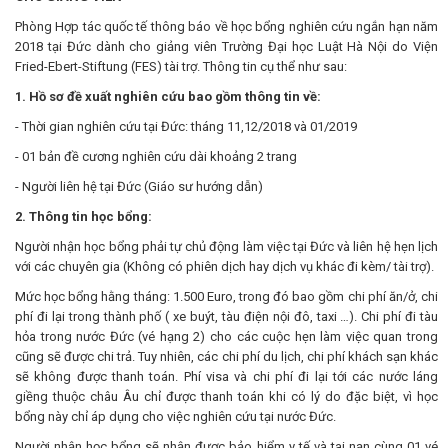
Phòng Hợp tác quốc tế thông báo về học bổng nghiên cứu ngắn hạn năm
2018 tại Đức dành cho giảng viên Trường Đại học Luật Hà Nội do Viện
Fried-Ebert-Stiftung (FES) tài trợ. Thông tin cụ thể như sau:
1. Hồ sơ đề xuất nghiên cứu bao gồm thông tin về:
- Thời gian nghiên cứu tại Đức: tháng 11,12/2018 và 01/2019
- 01 bản đề cương nghiên cứu dài khoảng 2 trang
- Người liên hệ tại Đức (Giáo sư hướng dẫn)
2. Thông tin học bổng:
Người nhận học bổng phải tự chủ động làm việc tại Đức và liên hệ hẹn lịch
với các chuyên gia (Không có phiên dịch hay dịch vụ khác đi kèm/ tài trợ).
Mức học bổng hằng tháng: 1.500 Euro, trong đó bao gồm chi phí ăn/ở, chi
phí đi lại trong thành phố ( xe buýt, tàu điện nội đô, taxi …). Chi phí đi tàu
hỏa trong nước Đức (vé hạng 2) cho các cuộc hẹn làm việc quan trong
cũng sẽ được chi trả. Tuy nhiên, các chi phí du lịch, chi phí khách sạn khác
sẽ không được thanh toán. Phí visa và chi phí đi lại tới các nước láng
giềng thuộc châu Âu chỉ được thanh toán khi có lý do đặc biệt, vì học
bổng này chỉ áp dụng cho việc nghiên cứu tại nước Đức.
Người nhận học bổng sẽ nhận được bảo hiểm y tế và tai nạn cùng 01 vé