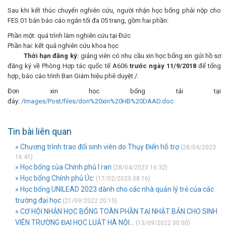
Sau khi kết thúc chuyến nghiên cứu, người nhận học bổng phải nộp cho
FES 01 bản báo cáo ngắn tối đa 05 trang, gồm hai phần:
Phần một: quá trình làm nghiên cứu tại Đức
Phần hai: kết quả nghiên cứu khoa học
Thời hạn đăng ký:
giảng viên có nhu cầu xin học bổng xin gửi hồ sơ
đăng ký về Phòng Hợp tác quốc tế A606
trước ngày 11/9/2018
để tổng
hợp, báo cáo trình Ban Giám hiệu phê duyệt./.
Đơn xin học bổng tải tại
đây:
/Images/Post/files/don%20xin%20HB%20DAAD.doc
Tin bài liên quan
» Chương trình trao đổi sinh viên do Thụy Điển hỗ trợ
(28/04/2023
16:41)
» Học bổng của Chính phủ I ran
(28/04/2023 16:32)
» Học bổng Chính phủ Úc:
(17/02/2023 08:16)
» Học bổng UNILEAD 2023 dành cho các nhà quản lý trẻ của các
trường đại học
(21/09/2022 20:15)
» CƠ HỘI NHẬN HỌC BỔNG TOÀN PHẦN TẠI NHẬT BẢN CHO SINH
VIÊN TRƯỜNG ĐẠI HỌC LUẬT HÀ NỘI...
(13/09/2022 00:00)