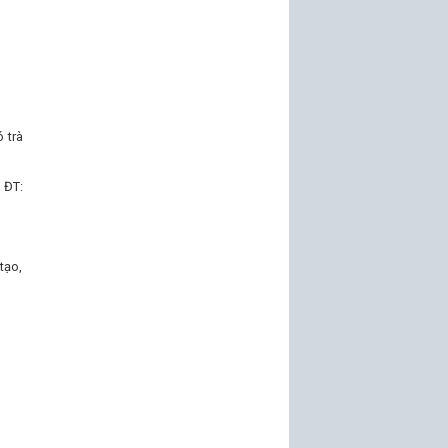
 trà
, ĐT:
tạo,