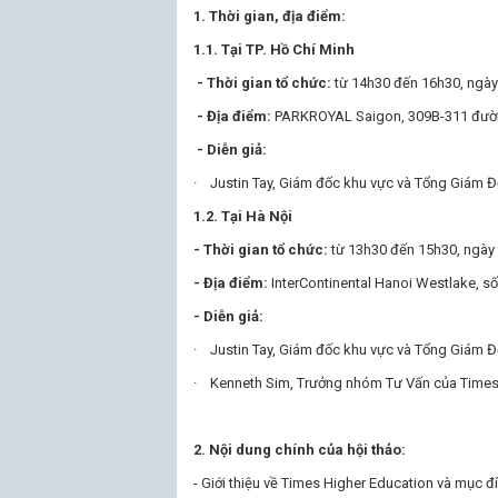
1. Th
ời gian, địa đi
ểm:
1.1. Tại TP. Hồ Chí Minh
- Thời gian tổ chức:
từ 14h30 đến 16h30, ngày 
- Địa điểm:
PARKROYAL Saigon, 309B-311 đường 
- Diễn giả:
· Justin Tay, Giám đốc khu vực và Tổng Giám Đ
1.2. Tại Hà Nội
- Thời gian tổ chức:
từ 13h30 đến 15h30, ngày 
- Địa điểm:
InterContinental Hanoi Westlake, số
- Diễn giả:
· Justin Tay, Giám đốc khu vực và Tổng Giám Đ
· Kenneth Sim, Trưởng nhóm Tư Vấn của Times
2. Nội dung chính của hội thảo:
- Giới thiệu về Times Higher Education và mục đ