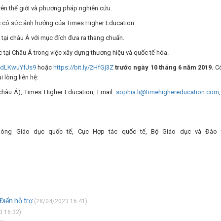
trên thế giới và phương pháp nghiên cứu.
ọc có sức ảnh hưởng của Times Higher Education.
 tại châu Á với mục đích đưa ra thang chuẩn.
c tại Châu Á trong việc xây dựng thương hiệu và quốc tế hóa.
Z4dLKwuYfJs9
hoặc
https://bit.ly/2HfGj3Z
trước ngày 10 tháng 6 năm 2019.
Có
i lòng liên hệ:
(châu Á), Times Higher Education, Email:
sophia.li@timehighereducation.com
òng Giáo dục quốc tế, Cục Hợp tác quốc tế, Bộ Giáo dục và Đào 
Điển hỗ trợ
(28/04/2023 16:41)
 16:32)