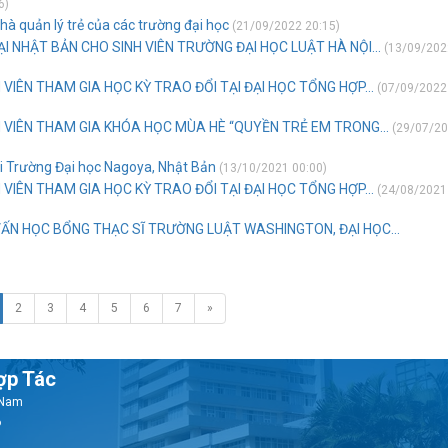
6)
à quản lý trẻ của các trường đại học
(21/09/2022 20:15)
 NHẬT BẢN CHO SINH VIÊN TRƯỜNG ĐẠI HỌC LUẬT HÀ NỘI...
(13/09/202
VIÊN THAM GIA HỌC KỲ TRAO ĐỔI TẠI ĐẠI HỌC TỔNG HỢP...
(07/09/2022
 VIÊN THAM GIA KHÓA HỌC MÙA HÈ “QUYỀN TRẺ EM TRONG...
(29/07/2
ại Trường Đại học Nagoya, Nhật Bản
(13/10/2021 00:00)
VIÊN THAM GIA HỌC KỲ TRAO ĐỔI TẠI ĐẠI HỌC TỔNG HỢP...
(24/08/2021
VẤN HỌC BỔNG THẠC SĨ TRƯỜNG LUẬT WASHINGTON, ĐẠI HỌC...
2
3
4
5
6
7
»
ợp Tác
t Nam
6