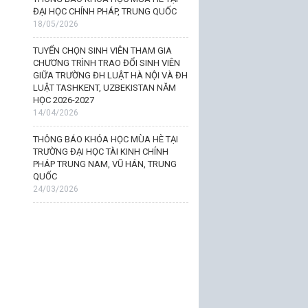
ĐẠI HỌC CHÍNH PHÁP, TRUNG QUỐC
18/05/2026
TUYỂN CHỌN SINH VIÊN THAM GIA
CHƯƠNG TRÌNH TRAO ĐỔI SINH VIÊN
GIỮA TRƯỜNG ĐH LUẬT HÀ NỘI VÀ ĐH
LUẬT TASHKENT, UZBEKISTAN NĂM
HỌC 2026-2027
14/04/2026
THÔNG BÁO KHÓA HỌC MÙA HÈ TẠI
TRƯỜNG ĐẠI HỌC TÀI KINH CHÍNH
PHÁP TRUNG NAM, VŨ HÁN, TRUNG
QUỐC
24/03/2026