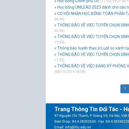
» Học bổng Chính phủ Úc:
(17/02/2023 08:1
» Học bổng UNILEAD 2023 dành cho các nh
» CƠ HỘI NHẬN HỌC BỔNG TOÀN PHẦN TẠI
00:00)
» THÔNG BÁO VỀ VIỆC TUYỂN CHỌN SINH 
00:00)
» THÔNG BÁO VỀ VIỆC TUYỂN CHỌN SINH
13:53)
» Thông báo tuyển thạc sĩ Luật so sánh t
» THÔNG BÁO VỀ VIỆC TUYỂN CHỌN SINH 
11:32)
» THÔNG BÁO VỀ VIỆC ĐĂNG KÝ PHỎNG 
(08/10/2019 18:08)
1
Trang Thông Tin Đối Tác - H
87 Nguyễn Chí Thanh, P. Giảng Võ, Hà Nội, Việ
Điện thoại: 84.4.38352630 - Fax: 84.4.3834322
Email: info@hlu.edu.vn