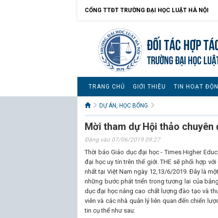
CỔNG TTĐT TRƯỜNG ĐẠI HỌC LUẬT HÀ NỘI
Đối tác hợp tá
TRƯỜNG ĐẠI HỌC LUẬ
TRANG CHỦ
GIỚI THIỆU
TIN HOẠT ĐỘ
DỰ ÁN, HỌC BỔNG
Mời tham dự Hội thảo chuyên 
Đăng vào 07/06/2019 09:27
Thời báo Giáo dục đại học - Times Higher Educ
đại học uy tín trên thế giới. THE sẽ phối hợp v
nhất tại Việt Nam ngày 12,13/6/2019. Đây là một
những bước phát triển trong tương lai của bản
dục đại học nâng cao chất lượng đào tạo và thư
viên và các nhà quản lý liên quan đến chiến lượ
tin cụ thể như sau: