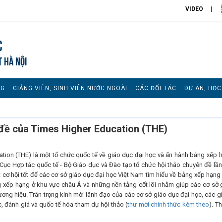
VIDEO
c
T HÀ NỘI
NG
GIẢNG VIÊN, SINH VIÊN NƯỚC NGOÀI
CÁC ĐỐI TÁC
DỰ ÁN, HỌ
đề của Times Higher Education (THE)
ation (THE) là một tổ chức quốc tế về giáo dục đại học và ấn hành bảng xếp 
ới Cục Hợp tác quốc tế - Bộ Giáo dục và Đào tạo tổ chức hội thảo chuyên đề lần
 cơ hội tốt để các cơ sở giáo dục đại học Việt Nam tìm hiểu về bảng xếp hạng 
g xếp hạng ở khu vực châu Á và những nền tảng cốt lõi nhằm giúp các cơ sở 
ơng hiệu. Trân trọng kính mời lãnh đạo của các cơ sở giáo dục đại học, các g
c, đánh giá và quốc tế hóa tham dự hội thảo (
thư mời chính thức kèm theo
). T