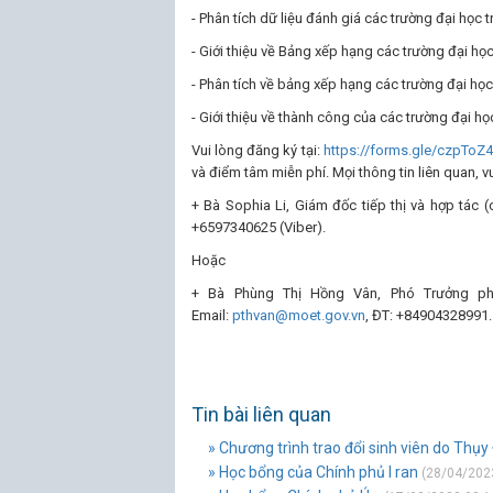
- Phân tích dữ liệu đánh giá các trường đại học 
- Giới thiệu về Bảng xếp hạng các trường đại h
- Phân tích về bảng xếp hạng các trường đại học
- Giới thiệu về thành công của các trường đại họ
Vui lòng đăng ký tại:
https://forms.gle/czpTo
và điểm tâm miễn phí. Mọi thông tin liên quan, vu
+ Bà Sophia Li, Giám đốc tiếp thị và hợp tác 
+6597340625 (Viber).
Hoặc
+ Bà Phùng Thị Hồng Vân, Phó Trưởng ph
Email:
pthvan@moet.gov.vn
, ĐT: +84904328991.
Tin bài liên quan
» Chương trình trao đổi sinh viên do Thụy 
» Học bổng của Chính phủ I ran
(28/04/2023