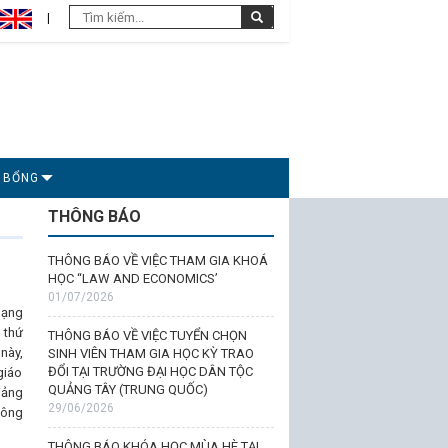
C BỔNG
THÔNG BÁO
THÔNG BÁO VỀ VIỆC THAM GIA KHOÁ
HỌC “LAW AND ECONOMICS’
01/07/2026
hạng
 thứ
THÔNG BÁO VỀ VIỆC TUYỂN CHỌN
này,
SINH VIÊN THAM GIA HỌC KỲ TRAO
ĐỔI TẠI TRƯỜNG ĐẠI HỌC DÂN TỘC
giáo
QUẢNG TÂY (TRUNG QUỐC)
iảng
29/06/2026
hông
THÔNG BÁO KHÓA HỌC MÙA HÈ TẠI