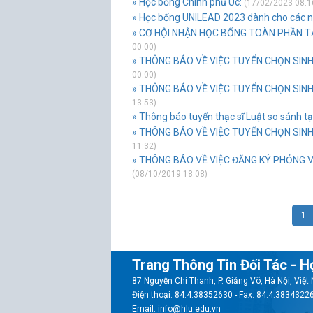
» Học bổng Chính phủ Úc:
(17/02/2023 08:1
» Học bổng UNILEAD 2023 dành cho các nh
» CƠ HỘI NHẬN HỌC BỔNG TOÀN PHẦN TẠI
00:00)
» THÔNG BÁO VỀ VIỆC TUYỂN CHỌN SINH 
00:00)
» THÔNG BÁO VỀ VIỆC TUYỂN CHỌN SINH
13:53)
» Thông báo tuyển thạc sĩ Luật so sánh t
» THÔNG BÁO VỀ VIỆC TUYỂN CHỌN SINH 
11:32)
» THÔNG BÁO VỀ VIỆC ĐĂNG KÝ PHỎNG 
(08/10/2019 18:08)
1
Trang Thông Tin Đối Tác - H
87 Nguyễn Chí Thanh, P. Giảng Võ, Hà Nội, Việ
Điện thoại: 84.4.38352630 - Fax: 84.4.3834322
Email: info@hlu.edu.vn