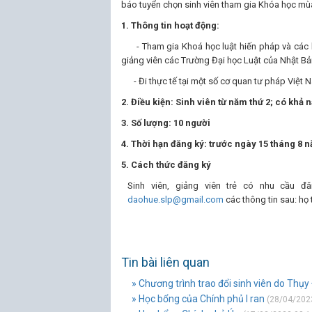
báo tuyển chọn sinh viên tham gia Khóa học mùa 
1. Thông tin hoạt động:
- Tham gia Khoá học luật hiến pháp và các l
giảng viên các Trường Đại học Luật của Nhật Bả
- Đi thực tế tại một số cơ quan tư pháp Việt N
2. Điều kiện:
Sinh viên từ năm thứ 2; có khả n
3. Số lượng:
10 người
4. Thời hạn đăng ký:
trước ngày 15 tháng 8 
5. Cách thức đăng ký
Sinh viên, giảng viên trẻ có nhu cầu đ
daohue.slp@gmail.com
các thông tin sau: họ t
Tin bài liên quan
» Chương trình trao đổi sinh viên do Thụy 
» Học bổng của Chính phủ I ran
(28/04/2023