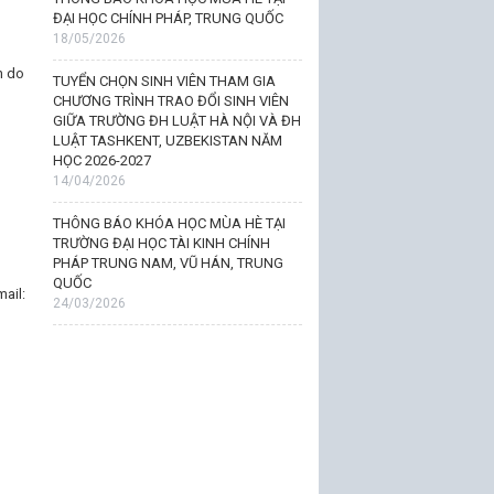
ĐẠI HỌC CHÍNH PHÁP, TRUNG QUỐC
18/05/2026
n do
TUYỂN CHỌN SINH VIÊN THAM GIA
CHƯƠNG TRÌNH TRAO ĐỔI SINH VIÊN
GIỮA TRƯỜNG ĐH LUẬT HÀ NỘI VÀ ĐH
LUẬT TASHKENT, UZBEKISTAN NĂM
HỌC 2026-2027
14/04/2026
THÔNG BÁO KHÓA HỌC MÙA HÈ TẠI
TRƯỜNG ĐẠI HỌC TÀI KINH CHÍNH
PHÁP TRUNG NAM, VŨ HÁN, TRUNG
QUỐC
ail:
24/03/2026