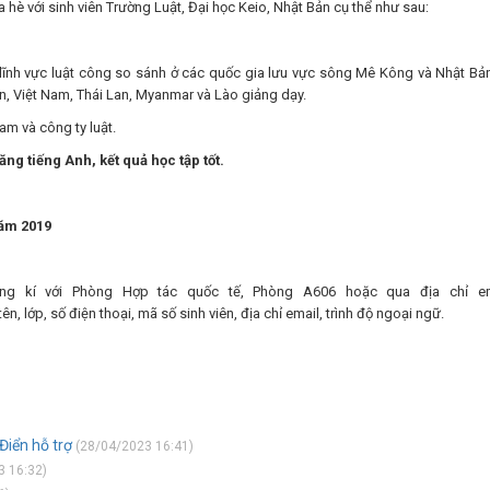
hè với sinh viên Trường Luật, Đại học Keio, Nhật Bản cụ thể như sau:
ĩnh vực luật công so sánh ở các quốc gia lưu vực sông Mê Kông và Nhật Bả
n, Việt Nam, Thái Lan, Myanmar và Lào giảng dạy.
am và công ty luật.
ăng tiếng Anh, kết quả học tập tốt.
năm 2019
ăng kí với Phòng Hợp tác quốc tế, Phòng A606 hoặc qua địa chỉ em
ên, lớp, số điện thoại, mã số sinh viên, địa chỉ email, trình độ ngoại ngữ.
Điển hỗ trợ
(28/04/2023 16:41)
 16:32)