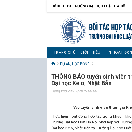
CỔNG TTĐT TRƯỜNG ĐẠI HỌC LUẬT HÀ NỘI
Đối tác hợp tá
TRƯỜNG ĐẠI HỌC LUẬ
TRANG CHỦ
GIỚI THIỆU
TIN HOẠT ĐỘ
DỰ ÁN, HỌC BỔNG
THÔNG BÁO tuyển sinh viên th
Đại học Keio, Nhật Bản
Đăng vào 29/07/2019 00:00
V/v tuyển sinh viên tham gia Kh
Thực hiện hoạt động hợp tác trong khuôn khổ 
Trường Đại học Luật Hà Nội phối hợp với Trường
Đại học Keio, Nhật Bản tại Trường Đại học Luậ