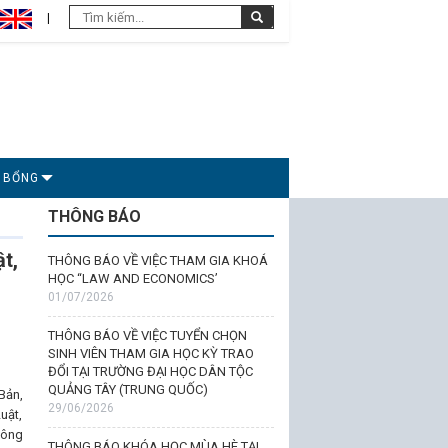
C BỔNG
THÔNG BÁO
t,
THÔNG BÁO VỀ VIỆC THAM GIA KHOÁ
HỌC “LAW AND ECONOMICS’
01/07/2026
THÔNG BÁO VỀ VIỆC TUYỂN CHỌN
SINH VIÊN THAM GIA HỌC KỲ TRAO
ĐỔI TẠI TRƯỜNG ĐẠI HỌC DÂN TỘC
QUẢNG TÂY (TRUNG QUỐC)
Bản,
29/06/2026
uật,
hông
THÔNG BÁO KHÓA HỌC MÙA HÈ TẠI