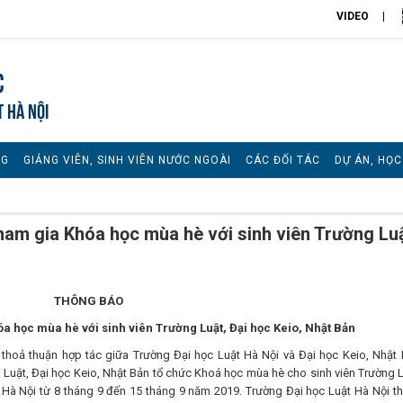
VIDEO
c
T HÀ NỘI
NG
GIẢNG VIÊN, SINH VIÊN NƯỚC NGOÀI
CÁC ĐỐI TÁC
DỰ ÁN, HỌ
am gia Khóa học mùa hè với sinh viên Trường Luậ
THÔNG BÁO
óa học mùa hè với sinh viên Trường Luật, Đại học Keio, Nhật Bản
thoả thuận hợp tác giữa Trường Đại học Luật Hà Nội và Đại học Keio, Nhật 
 Luật, Đại học Keio, Nhật Bản tổ chức Khoá học mùa hè cho sinh viên Trường L
t Hà Nội từ 8 tháng 9 đến 15 tháng 9 năm 2019. Trường Đại học Luật Hà Nội t