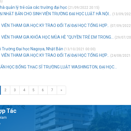
6)
à quản lý trẻ của các trường đại học
(21/09/2022 20:15)
 NHẬT BẢN CHO SINH VIÊN TRƯỜNG ĐẠI HỌC LUẬT HÀ NỘI...
(13/09/202
VIÊN THAM GIA HỌC KỲ TRAO ĐỔI TẠI ĐẠI HỌC TỔNG HỢP...
(07/09/2022
 VIÊN THAM GIA KHÓA HỌC MÙA HÈ “QUYỀN TRẺ EM TRONG...
(29/07/2
ại Trường Đại học Nagoya, Nhật Bản
(13/10/2021 00:00)
VIÊN THAM GIA HỌC KỲ TRAO ĐỔI TẠI ĐẠI HỌC TỔNG HỢP...
(24/08/2021
VẤN HỌC BỔNG THẠC SĨ TRƯỜNG LUẬT WASHINGTON, ĐẠI HỌC...
2
3
4
5
6
7
»
ợp Tác
t Nam
6